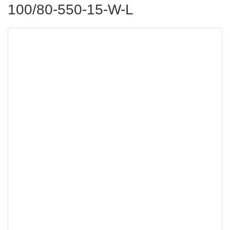
100/80-550-15-W-L
Акриловый поддон Cezares
100х80х15 левый TRAY-A-RH-
100/80-550-15-W-L